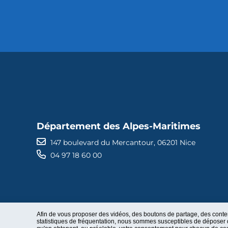
Département des Alpes-Maritimes
147 boulevard du Mercantour, 06201 Nice
04 97 18 60 00
Afin de vous proposer des vidéos, des boutons de partage, des cont
statistiques de fréquentation, nous sommes susceptibles de déposer d